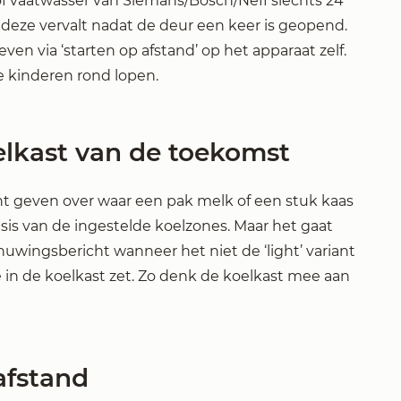
of vaatwasser van Siemans/Bosch/Neff slechts 24
eze vervalt nadat de deur een keer is geopend.
 via ‘starten op afstand’ op het apparaat zelf.
ine kinderen rond lopen.
oelkast van de toekomst
t geven over waar een pak melk of een stuk kaas
asis van de ingestelde koelzones. Maar het gaat
wingsbericht wanneer het niet de ‘light’ variant
e in de koelkast zet. Zo denk de koelkast mee aan
afstand