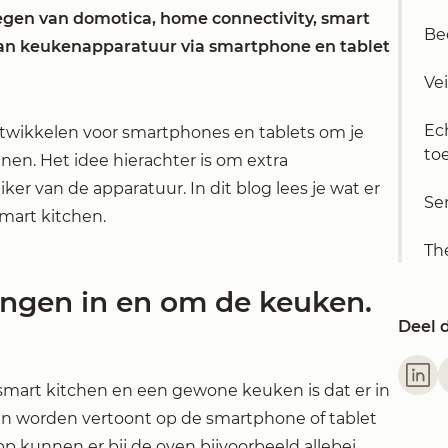
egen van domotica, home connectivity, smart
Be
an keukenapparatuur via smartphone en tablet
Vei
Ech
twikkelen voor smartphones en tablets om je
to
n. Het idee hierachter is om extra
er van de apparatuur. In dit blog lees je wat er
Se
smart kitchen.
The
ingen in en om de keuken.
Deel d
 smart kitchen en een gewone keuken is dat er in
an worden vertoont op de smartphone of tablet
pp kunnen er bij de oven bijvoorbeeld allebei