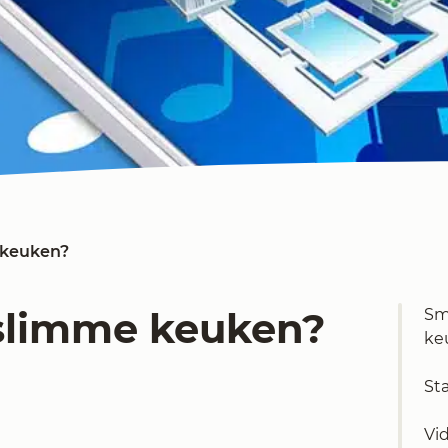
 keuken?
slimme keuken?
Sm
ke
St
d
Vi