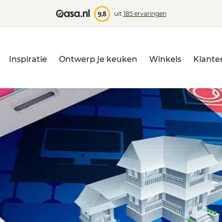
,8
9
uit
185 ervaringen
Inspiratie
Ontwerp je keuken
Winkels
Klante