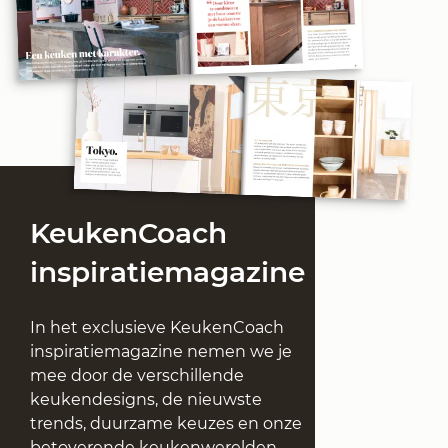
KeukenCoach
inspiratiemagazine
In het exclusieve KeukenCoach
inspiratiemagazine nemen we je
mee door de verschillende
keukendesigns, de nieuwste
trends, duurzame keuzes en onze
betoverende keukenwerelden.