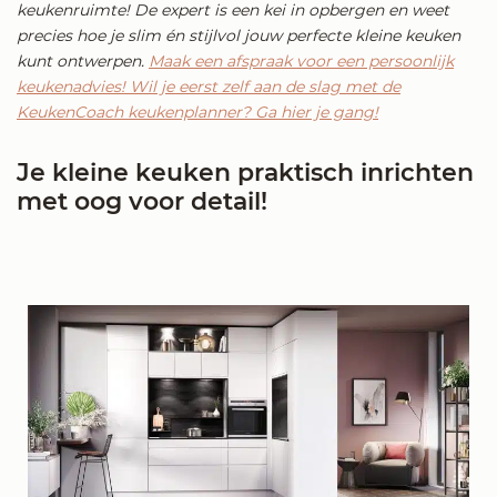
keukenruimte! De expert is een kei in opbergen en weet
precies hoe je slim én stijlvol jouw perfecte kleine keuken
kunt ontwerpen.
Maak een afspraak voor een persoonlijk
keukenadvies!
Wil je eerst zelf aan de slag met de
KeukenCoach keukenplanner? Ga hier je gang!
Je kleine keuken praktisch inrichten
met oog voor detail!