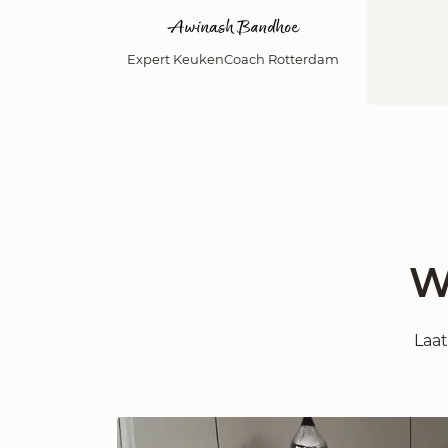
Awinash Bandhoe
Expert KeukenCoach Rotterdam
W
Laat