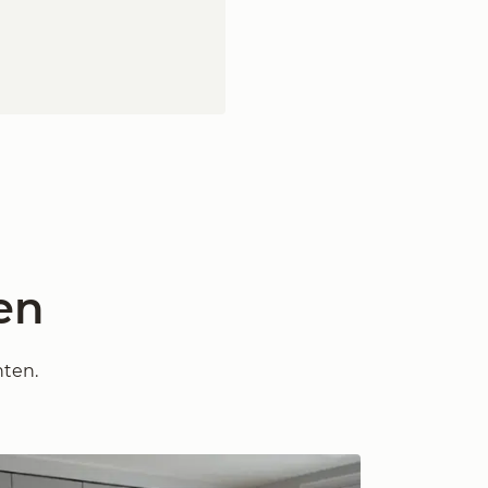
en
nten.