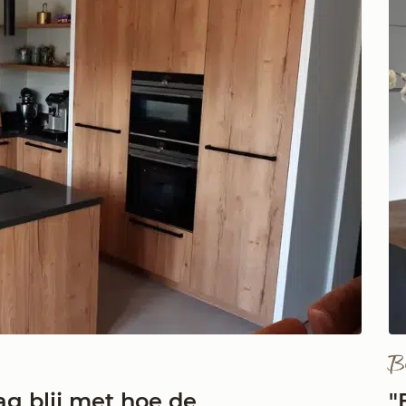
B
ag blij met hoe de
"