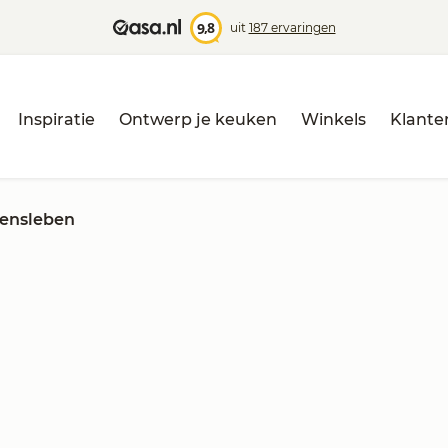
,8
9
uit
187 ervaringen
Inspiratie
Ontwerp je keuken
Winkels
Klante
lensleben