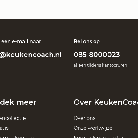
 een e-mail naar
Bel ons op
o@keukencoach.nl
085-8000023
alleen tijdens kantooruren
dek meer
Over KeukenCoa
ncollectie
Over ons
atie
Onze werkwijze
rp je keuken
Kom ook werken bij