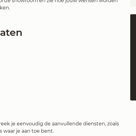
in onze showroom en zie hoe jouw wensen worden
ken.
raten
eek je eenvoudig de aanvullende diensten, zoals
 waar je aan toe bent.