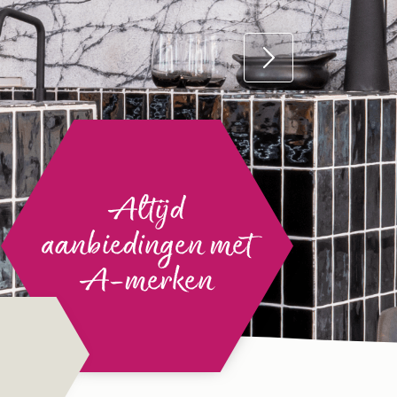
Altijd
aanbiedingen met
A-merken