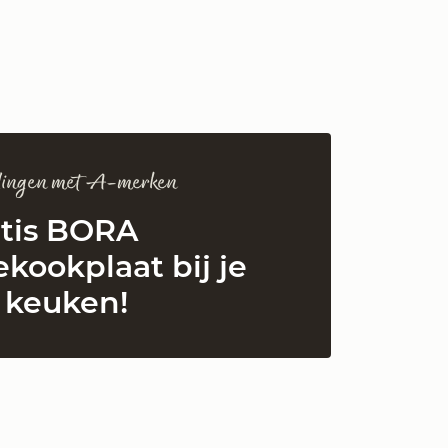
edingen met A-merken
atis BORA
ekookplaat bij je
 keuken!