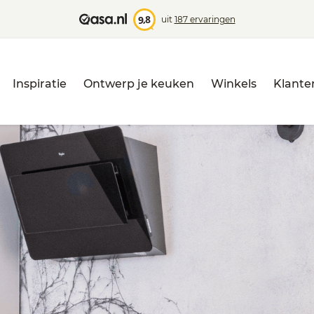
,8
9
uit
187 ervaringen
Inspiratie
Ontwerp je keuken
Winkels
Klante