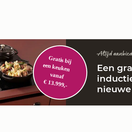
Altijd aanbi
Een gr
inducti
nieuwe