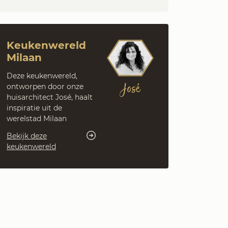
Keukenwereld
Milaan
Deze keukenwereld,
José
ontworpen door onze
huisarchitect José, haalt
inspiratie uit de
werelstad Milaan
Bekijk deze
keukenwereld