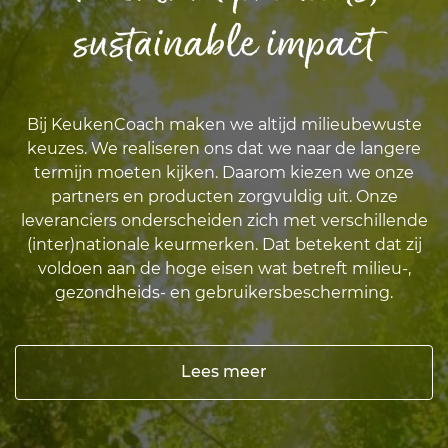
sustainable impact
Bij KeukenCoach maken we altijd milieubewuste
keuzes. We realiseren ons dat we naar de langere
termijn moeten kijken. Daarom kiezen we onze
partners en producten zorgvuldig uit. Onze
leveranciers onderscheiden zich met verschillende
(inter)nationale keurmerken. Dat betekent dat zij
voldoen aan de hoge eisen wat betreft milieu-,
gezondheids- en gebruikersbescherming.
Lees meer