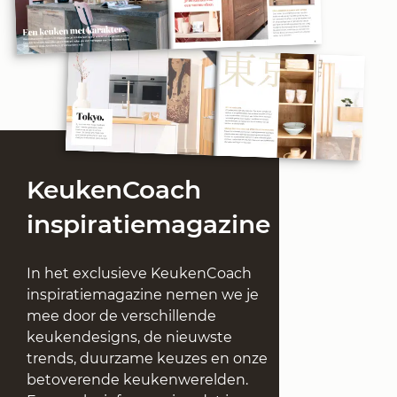
KeukenCoach
inspiratiemagazine
In het exclusieve KeukenCoach
inspiratiemagazine nemen we je
mee door de verschillende
keukendesigns, de nieuwste
trends, duurzame keuzes en onze
betoverende keukenwerelden.